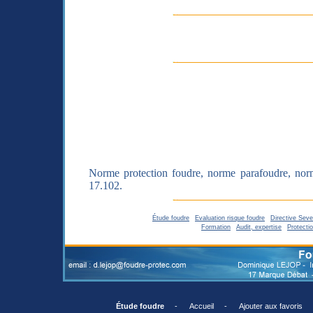
Norme protection foudre, norme parafoudre, no
17.102.
Étude foudre
|
Evaluation risque foudre
|
Directive Sev
Formation
|
Audit, expertise
|
Protecti
Étude foudre
-
Accueil
-
Ajouter aux favoris